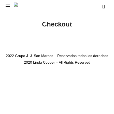
CECA-
Cursos
JJSM
Checkout
y
Capacitaciones
||
para
Docentes
EDUCATIONAL-
y
Estudiantes
TRAINING-
2022 Grupo J. J. San Marcos – Reservados todos los derechos
Pre
-
2020 Linda Cooper – All Rights Reserved
Universitarios.
CENTER
SHARE THIS SELECTION
Tweet
LinkedIn