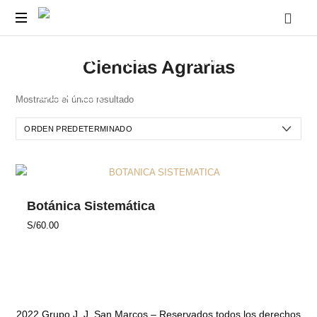
CECA-
Cursos
JJSM
Ciencias Agrarias
y
Capacitaciones
||
para
Mostrando el único resultado
Docentes
EDUCATIONAL-
y
Estudiantes
TRAINING-
Pre
-
Universitarios.
CENTER
Botánica Sistemática
S/
60.00
2022 Grupo J. J. San Marcos – Reservados todos los derechos